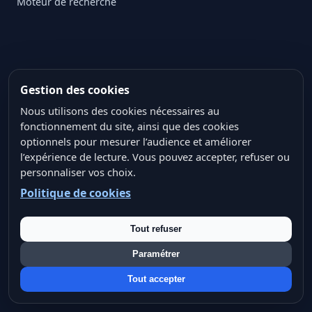
Moteur de recherche
Pages utiles
Gestion des cookies
À propos
Nous utilisons des cookies nécessaires au
fonctionnement du site, ainsi que des cookies
Contact
optionnels pour mesurer l’audience et améliorer
Services IA & Data
l’expérience de lecture. Vous pouvez accepter, refuser ou
personnaliser vos choix.
Plan du site thématique
Politique de cookies
Mentions légales
Politique de confidentialité
Tout refuser
Politique des cookies
Paramétrer
Conditions générales d’utilisation
Tout accepter
Crédits ressources visuelles