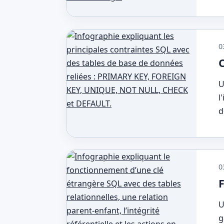
0
U
l
d
0
U
g