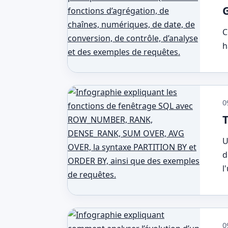
C
h
0
T
U
d
l
0