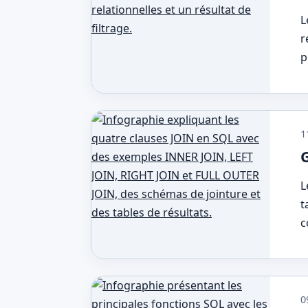
L
r
p
1
L
t
c
0