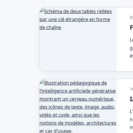
0
F
L
g
é
1
L
n
m