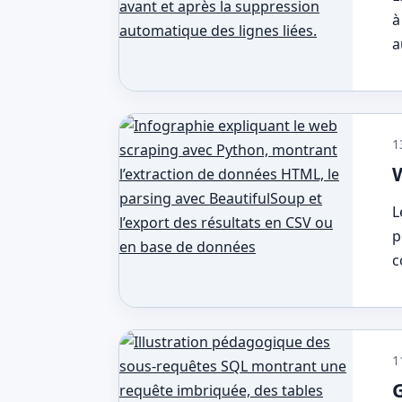
à
a
1
L
p
c
1