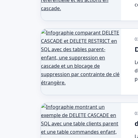
c
0
L
d
p
0
L