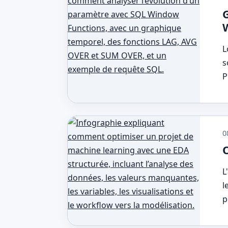
L
s
P
0
L
l
p