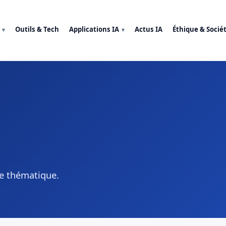
Outils & Tech
Applications IA
Actus IA
Éthique & Socié
te thématique.