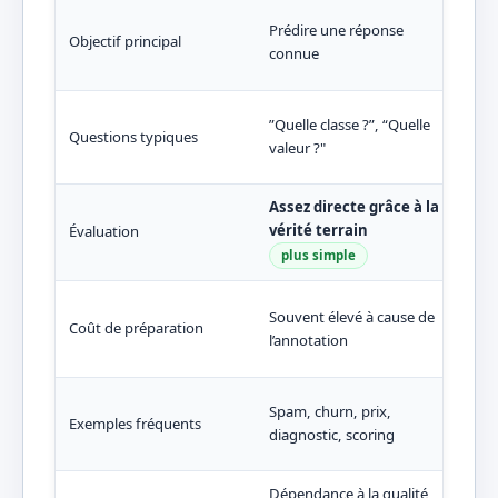
Déc
Prédire une réponse
str
Objectif principal
connue
ex
"Que
”Quelle classe ?”, “Quelle
Questions typiques
prof
valeur ?"
anom
Assez directe grâce à la
Souv
vérité terrain
Évaluation
plus
plus simple
Moi
Souvent élevé à cause de
req
Coût de préparation
l’annotation
pl
Seg
Spam, churn, prix,
Exemples fréquents
de d
diagnostic, scoring
d’an
Dépendance à la qualité
Résu