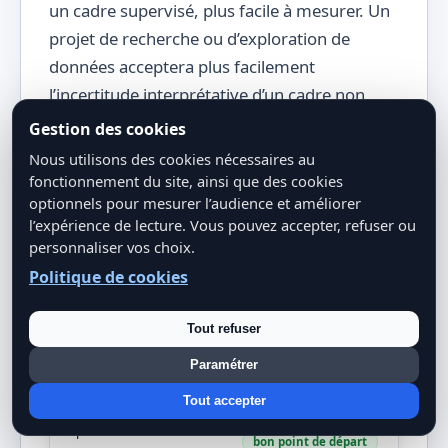
un cadre supervisé, plus facile à mesurer. Un
projet de recherche ou d’exploration de
données acceptera plus facilement
l’incertitude interprétative d’un cadre non
supervisé.
Gestion des cookies
Nous utilisons des cookies nécessaires au
fonctionnement du site, ainsi que des cookies
Question à se poser
Si la réponse est oui
Si 
optionnels pour mesurer l’audience et améliorer
l’expérience de lecture. Vous pouvez accepter, refuser ou
Le supervisé devient un
Le n
Dispose-t-on d’une cible
bon candidat
personnaliser vos choix.
l’hy
fiable ?
étud
souvent adapté
Politique de cookies
Le 
Faut-il prédire une
Le supervisé est
Tout refuser
serv
décision précise ?
généralement prioritaire
am
Paramétrer
Le non supervisé aide
Le s
Tout accepter
Le projet est-il surtout
souvent davantage
plus
exploratoire ?
opér
bon point de départ