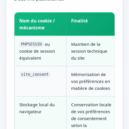
Nom du cookie /
Finalité
Du
mécanisme
ou
Maintien de la
Se
PHPSESSID
cookie de session
session technique
équivalent
du site
Mémorisation de
18
site_consent
vos préférences en
matière de cookies
Stockage local du
Conservation locale
Ju
navigateur
de vos préférences
pa
de consentement
re
selon la
ch