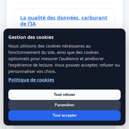
La qualité des données, carburant
de l’IA
Pourquoi la qualité des données est
Gestion des cookies
essentielle, y compris pour les modèles
Nous utilisons des cookies nécessaires au
de scoring.
fonctionnement du site, ainsi que des cookies
optionnels pour mesurer l’audience et améliorer
l’expérience de lecture. Vous pouvez accepter, refuser ou
personnaliser vos choix.
Politique de cookies
Tout refuser
Paramétrer
Tout accepter
Sources et références