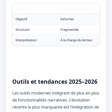
Aspect
Reporting classique
Dat
Objectif
Informer
Expl
Structure
Fragmentée
Narr
Interprétation
À la charge du lecteur
Gui
Outils et tendances 2025–2026
Les outils modernes intègrent de plus en plus
de fonctionnalités narratives. L’évolution
récente la plus marquante est l’intégration de