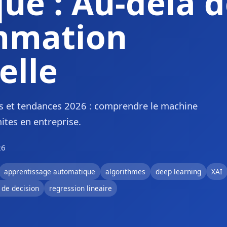
ue : Au-delà d
mmation
elle
 et tendances 2026 : comprendre le machine
mites en entreprise.
26
apprentissage automatique
algorithmes
deep learning
XAI
 de decision
regression lineaire