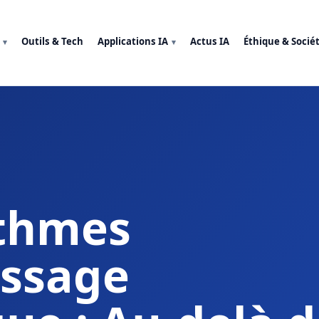
Outils & Tech
Applications IA
Actus IA
Éthique & Socié
ithmes
issage