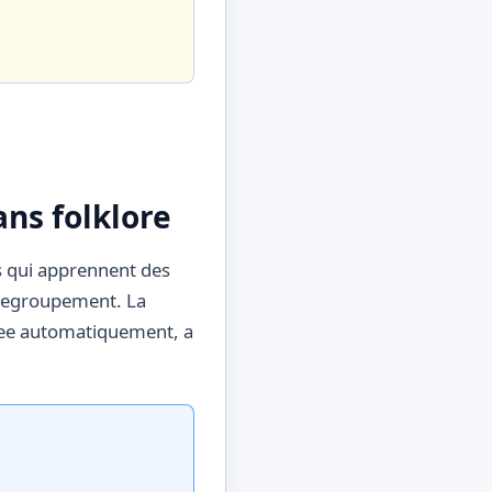
ns folklore
s qui apprennent des
n regroupement. La
ustee automatiquement, a