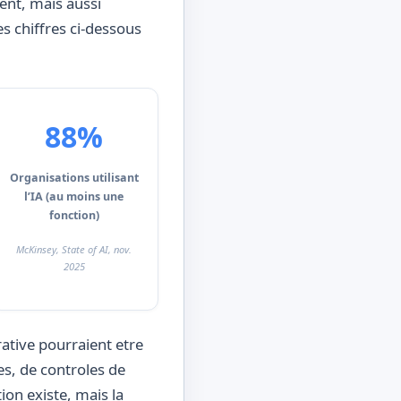
ent, mais aussi
s chiffres ci-dessous
88%
Organisations utilisant
l’IA (au moins une
fonction)
McKinsey, State of AI, nov.
2025
rative pourraient etre
s, de controles de
ion existe, mais la