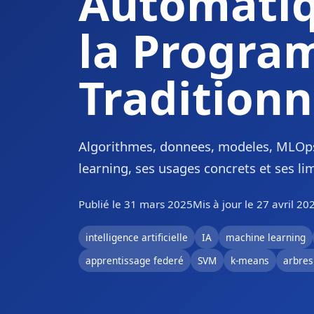
Automatiq
la Progra
Traditionn
Algorithmes, donnees, modeles, MLOps
learning, ses usages concrets et ses li
Publié le 31 mars 2025
Mis à jour le 27 avril 20
intelligence artificielle
IA
machine learning
apprentissage federé
SVM
k-means
arbres