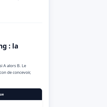
g : la
i A alors B. Le
acon de concevoir,
que