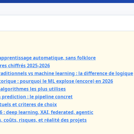
apprentissage automatique, sans folklore
es chiffrés 2025-2026
aditionnels vs machine learning : la difference de logique
orique : pourquoi le ML explose (encore) en 2026
lgorithmes les plus utilises
 prediction : le pipeline concret
tuels et criteres de choix
 : deep learning, XAI, federated, agentic
, coûts, risques, et réalité des projets