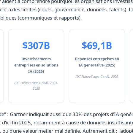
 aident a comprendre pourquoi les organisations investiss
ent a des limites (couts, gouvernance, donnees, talents). Le
ubliques (communiques et rapports).
$307B
$69,1B
Investissements
Depenses entreprises en
entreprises en solutions
IA generative (2025)
IA (2025)
IDC FutureScape GenAI, 2025
IDC FutureScape GenAI, 2024-
2028
de” : Gartner indiquait aussi que 30% des projets d’IA géné
’ici fin 2025, notamment à cause de donnees insuffisante
, ou d’une valeur metier mal definie. Autrement dit : l’adopt