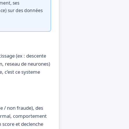
ment, ses
ce) sur des données
issage (ex : descente
ion, reseau de neurones)
e, c’est ce systeme
e / non fraude), des
anormal, comportement
n score et declenche