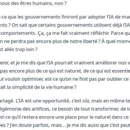
e nous des êtres humains, non ?
ce que les gouvernements finiront par adopter l’IA de ma
nts ? On sait que certains gouvernements utilisent déjà l’IA
 comportements. Ça, ça me fait vraiment réfléchir. Parce que
on ne perdra pas encore plus de notre liberté ? À quel mome
 allés trop loin ?
venir, et je me dis que l’IA pourrait vraiment améliorer nos 
pas encore plus de ce qui est naturel, de ce qui est essentie
ut vouloir optimiser, est-ce qu’on ne finit pas par oublier ce 
it la simplicité de la vie humaine ?
partagé. L’IA est une opportunité, c’est sûr, mais en même te
égémonie des artifices, ce besoin de tout transformer, de tou
 Est-ce qu’il restera encore une place pour le naturel dans
s ? J’en doute parfois, mais… je me dis aussi que c’est peu