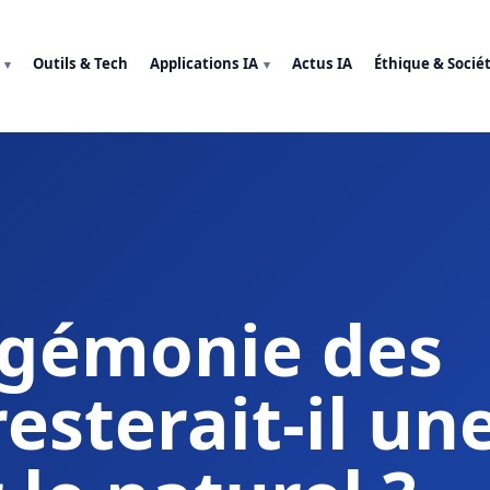
Outils & Tech
Applications IA
Actus IA
Éthique & Socié
hégémonie des
 resterait-il un