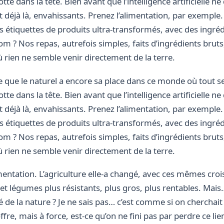
tte dans la tête. Bien avant que l’intelligence artificielle 
ient déjà là, envahissants. Prenez l’alimentation, par exempl
es étiquettes de produits ultra-transformés, avec des ingré
m ? Nos repas, autrefois simples, faits d’ingrédients brut
rien ne semble venir directement de la terre.
ue le naturel a encore sa place dans ce monde où tout semb
tte dans la tête. Bien avant que l’intelligence artificielle 
ient déjà là, envahissants. Prenez l’alimentation, par exempl
es étiquettes de produits ultra-transformés, avec des ingré
m ? Nos repas, autrefois simples, faits d’ingrédients brut
rien ne semble venir directement de la terre.
limentation. L’agriculture elle-a changé, avec ces mêmes cr
 et légumes plus résistants, plus gros, plus rentables. Mais
é de la nature ? Je ne sais pas… c’est comme si on cherchait
fre, mais à force, est-ce qu’on ne fini pas par perdre ce lien