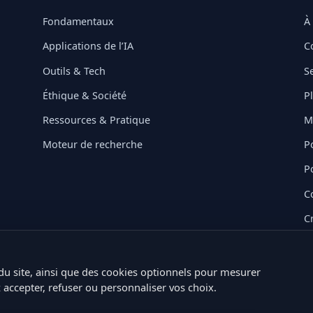
Fondamentaux
À
Applications de l’IA
C
Outils & Tech
S
Éthique & Société
P
Ressources & Pratique
M
Moteur de recherche
Po
P
C
C
du site, ainsi que des cookies optionnels pour mesurer
 accepter, refuser ou personnaliser vos choix.
© 2026 IANA Data — Tous droits réservés.