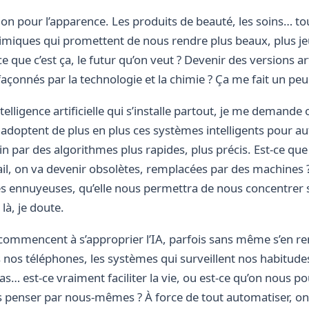
ssion pour l’apparence. Les produits de beauté, les soins… 
imiques qui promettent de nous rendre plus beaux, plus je
e que c’est ça, le futur qu’on veut ? Devenir des versions art
onnés par la technologie et la chimie ? Ça me fait un peu 
telligence artificielle qui s’installe partout, je me demande
adoptent de plus en plus ces systèmes intelligents pour au
 par des algorithmes plus rapides, plus précis. Est-ce que
l, on va devenir obsolètes, remplacées par des machines ?
es ennuyeuses, qu’elle nous permettra de nous concentrer 
à, je doute.
i, commencent à s’approprier l’IA, parfois sans même s’en r
s nos téléphones, les systèmes qui surveillent nos habitudes
 pas… est-ce vraiment faciliter la vie, ou est-ce qu’on nous p
s penser par nous-mêmes ? À force de tout automatiser, on