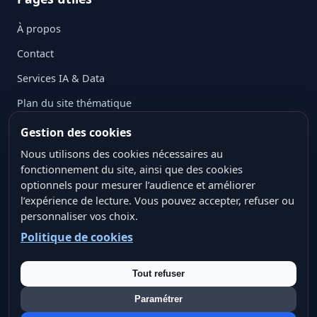
À propos
Contact
Services IA & Data
Plan du site thématique
Mentions légales
Gestion des cookies
Politique de confidentialité
Nous utilisons des cookies nécessaires au
fonctionnement du site, ainsi que des cookies
Politique des cookies
optionnels pour mesurer l’audience et améliorer
l’expérience de lecture. Vous pouvez accepter, refuser ou
Conditions générales d’utilisation
personnaliser vos choix.
Crédits ressources visuelles
Politique de cookies
Tout refuser
Paramétrer
© 2026 IANA Data — Tous droits réservés.