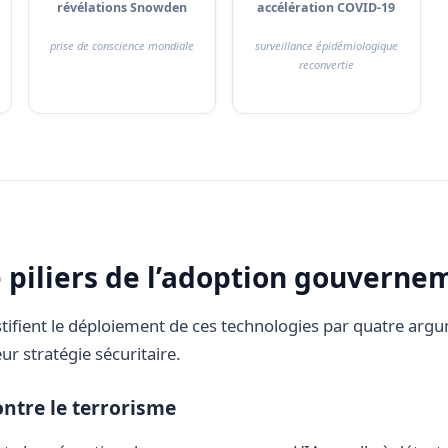
révélations Snowden
accélération COVID-19
prise de conscience mondiale
surveillance épidémiologique
reconvertie
e piliers de l’adoption gouverne
ifient le déploiement de ces technologies par quatre argu
eur stratégie sécuritaire.
ontre le terrorisme