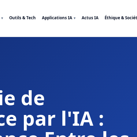
Outils & Tech
Applications IA
Actus IA
Éthique & Socié
ie de
e par l'IA :