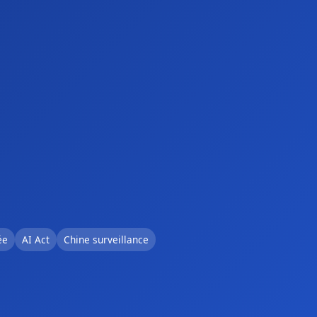
ée
AI Act
Chine surveillance