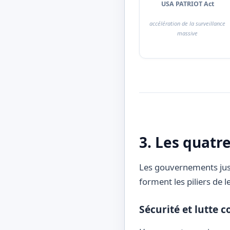
USA PATRIOT Act
accélération de la surveillance
massive
3. Les quatr
Les gouvernements just
forment les piliers de l
Sécurité et lutte c