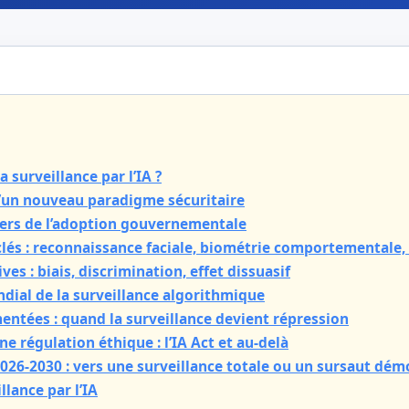
a surveillance par l’IA ?
d’un nouveau paradigme sécuritaire
liers de l’adoption gouvernementale
clés : reconnaissance faciale, biométrie comportementale,
ives : biais, discrimination, effet dissuasif
ial de la surveillance algorithmique
entées : quand la surveillance devient répression
une régulation éthique : l’IA Act et au-delà
2026-2030 : vers une surveillance totale ou un sursaut dém
llance par l’IA