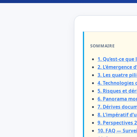
SOMMAIRE
1. Qu’est-ce que l
2. L’émergence 
3. Les quatre pi
4. Technologies 
5. Risques et dér
6. Panorama mond
7. Dérives docum
8. L’impératif d’
9. Perspectives 
10. FAQ — Survei