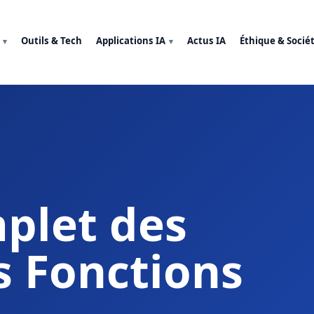
Outils & Tech
Applications IA
Actus IA
Éthique & Socié
plet des
s Fonctions