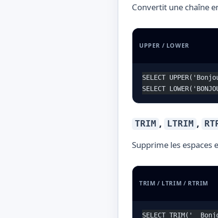
Convertit une chaîne e
UPPER / LOWER
SELECT UPPER('Bonjo
SELECT LOWER('BONJO
,
,
TRIM
LTRIM
RT
Supprime les espaces e
TRIM / LTRIM / RTRIM
SELECT TRIM('  Bonj