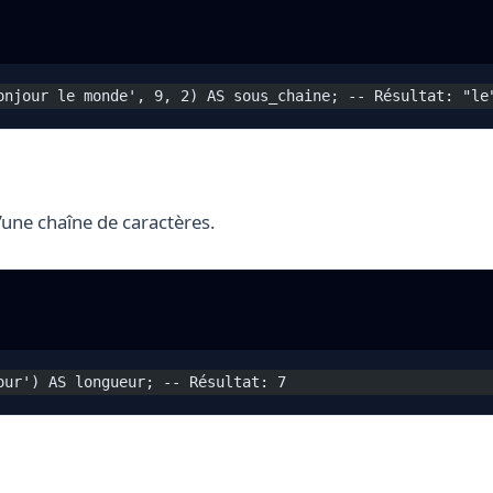
onjour le monde', 9, 2) AS sous_chaine; -- Résultat: "le
’une chaîne de caractères.
our') AS longueur; -- Résultat: 7