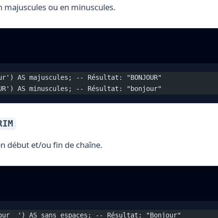
n majuscules ou en minuscules.
ur') AS majuscules; -- Résultat: "BONJOUR"
UR') AS minuscules; -- Résultat: "bonjour"
RIM
n début et/ou fin de chaîne.
our  ') AS sans_espaces; -- Résultat: "Bonjour"