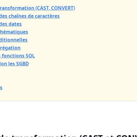
 transformation (CAST, CONVERT)
des chaînes de caractères
des dates
thématiques
ditionnelles
grégation
s fonctions SQL
elon les SGBD
s