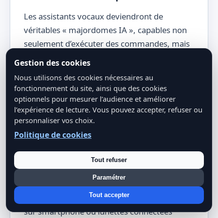
Les assistants vocaux deviendront de
véritables « majordomes IA », capables non
seulement d’exécuter des commandes, mais
aussi de converser, de suggérer, d’expliquer.
Gestion des cookies
Imaginez : « OK Google, comment puis-je
Nous utilisons des cookies nécessaires au
améliorer l’isolation de ma maison ? » —
fonctionnement du site, ainsi que des cookies
l’assistant pourra analyser vos factures
optionnels pour mesurer l’audience et améliorer
l’expérience de lecture. Vous pouvez accepter, refuser ou
d’énergie, croiser avec des données météo, et
personnaliser vos choix.
vous proposer des recommandations
Politique de cookies
personnalisées.
Tout refuser
La réalité augmentée pour la
planification et la maintenance
Paramétrer
Tout accepter
Des applications de réalité augmentée (AR)
sur smartphone ou lunettes connectées