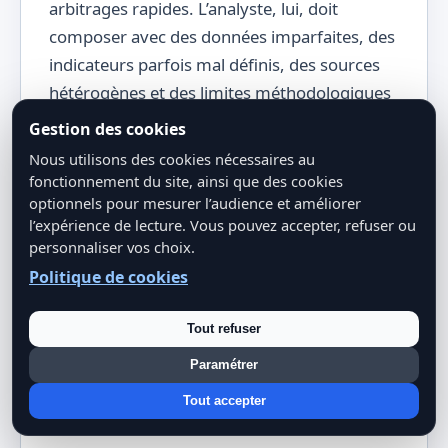
arbitrages rapides. L’analyste, lui, doit
composer avec des données imparfaites, des
indicateurs parfois mal définis, des sources
hétérogènes et des limites méthodologiques
réelles. Il y a donc un travail de pédagogie à
Gestion des cookies
mener.
Nous utilisons des cookies nécessaires au
fonctionnement du site, ainsi que des cookies
Bien communiquer, cela signifie expliquer ce
optionnels pour mesurer l’audience et améliorer
que les données permettent d’établir, mais
l’expérience de lecture. Vous pouvez accepter, refuser ou
personnaliser vos choix.
aussi ce qu’elles ne permettent pas d’affirmer
Politique de cookies
sérieusement. Cela signifie exposer les
marges d’erreur, les angles morts, les
Tout refuser
hypothèses implicites, les limites
d’échantillonnage ou les risques de
Paramétrer
surinterprétation. Non pas pour se protéger,
Tout accepter
mais pour préserver la qualité de la décision.