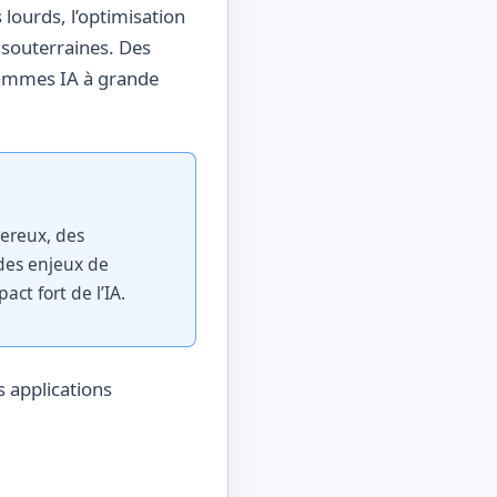
lourds, l’optimisation
 souterraines. Des
rammes IA à grande
gereux, des
des enjeux de
ct fort de l’IA.
s applications