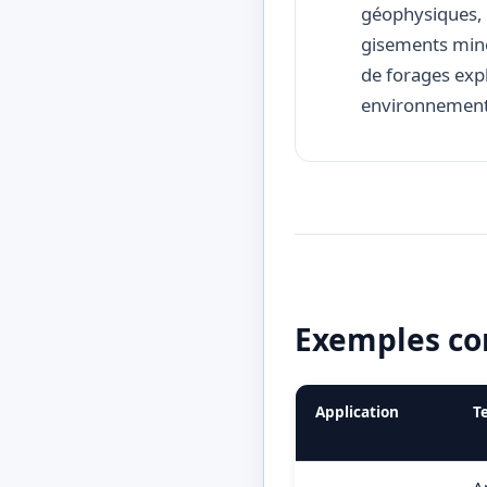
géophysiques, d
gisements miné
de forages expl
environnementa
Exemples con
Application
T