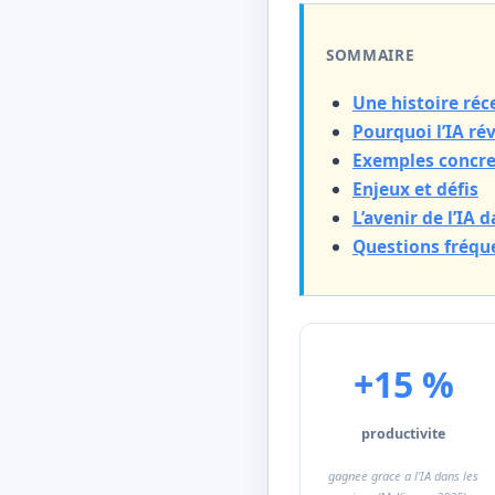
SOMMAIRE
Une histoire ré
Pourquoi l’IA ré
Exemples concret
Enjeux et défis
L’avenir de l’IA 
Questions fréqu
+15 %
productivite
gagnee grace a l’IA dans les