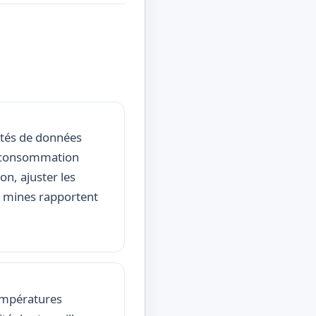
ités de données
s, consommation
on, ajuster les
s mines rapportent
empératures