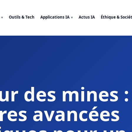
Outils & Tech
Applications IA
Actus IA
Éthique & Socié
ur des mines :
ères avancées