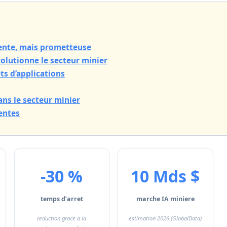
cente, mais prometteuse
volutionne le secteur minier
s d’applications
dans le secteur minier
entes
-30 %
10 Mds $
temps d’arret
marche IA miniere
reduction grace a la
estimation 2026 (GlobalData)