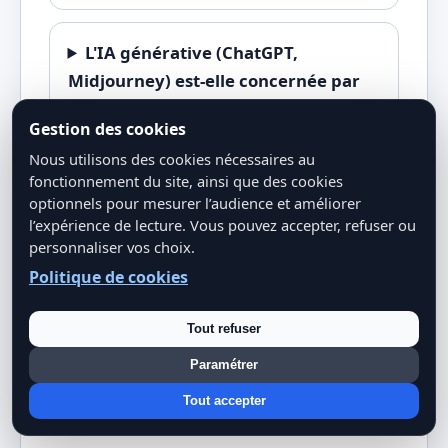
L'IA générative (ChatGPT,
Midjourney) est-elle concernée par
l'AI Act ?
Gestion des cookies
Nous utilisons des cookies nécessaires au
La Chine et les Etats-Unis regulent-
fonctionnement du site, ainsi que des cookies
optionnels pour mesurer l’audience et améliorer
ils aussi l'IA ?
l’expérience de lecture. Vous pouvez accepter, refuser ou
personnaliser vos choix.
Politique de cookies
Articles connexes
Tout refuser
Paramétrer
L’intelligence artificielle et l’atteinte à
la vie privée : une préoccupation
Tout accepter
croissante