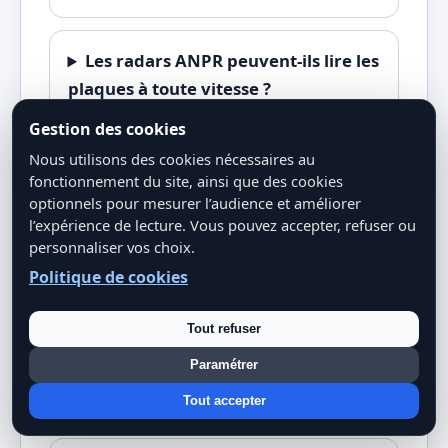
Les radars ANPR peuvent-ils lire les
plaques à toute vitesse ?
Gestion des cookies
Nous utilisons des cookies nécessaires au
Combien de temps les données
fonctionnement du site, ainsi que des cookies
ANPR sont-elles conservées ?
optionnels pour mesurer l’audience et améliorer
l’expérience de lecture. Vous pouvez accepter, refuser ou
personnaliser vos choix.
L'ANPR peut-il être trompé par de
Politique de cookies
fausses plaques ?
Tout refuser
Quel est l'impact environnemental
Paramétrer
de ces systèmes ?
Tout accepter