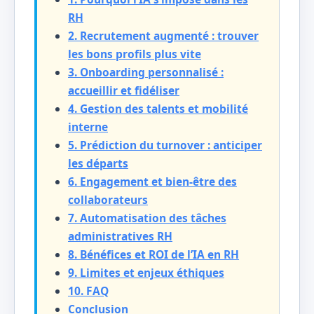
RH
2. Recrutement augmenté : trouver
les bons profils plus vite
3. Onboarding personnalisé :
accueillir et fidéliser
4. Gestion des talents et mobilité
interne
5. Prédiction du turnover : anticiper
les départs
6. Engagement et bien-être des
collaborateurs
7. Automatisation des tâches
administratives RH
8. Bénéfices et ROI de l’IA en RH
9. Limites et enjeux éthiques
10. FAQ
Conclusion