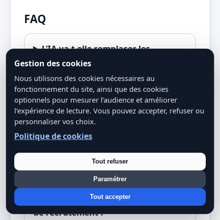
FAQ
L'IA va-t-elle remplacer les
recruteurs ?
Gestion des cookies
Nous utilisons des cookies nécessaires au
fonctionnement du site, ainsi que des cookies
Quels sont les meilleurs outils IA
optionnels pour mesurer l’audience et améliorer
l’expérience de lecture. Vous pouvez accepter, refuser ou
pour les RH ?
personnaliser vos choix.
Politique de cookies
L'IA en RH est-elle légale en France
?
Tout refuser
Paramétrer
Comment éviter les biais dans l'IA
Tout accepter
de recrutement ?