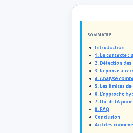
SOMMAIRE
Introduction
1. Le contexte :
2. Détection des
3. Réponse aux i
4. Analyse compo
5. Les limites de
6. L’approche hy
7. Outils IA pour
8. FAQ
Conclusion
Articles connexe