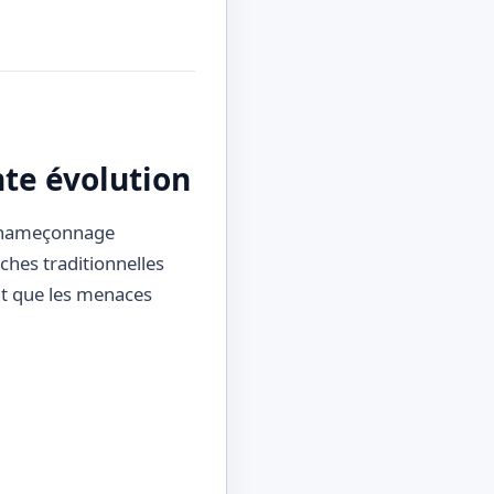
nte évolution
r hameçonnage
ches traditionnelles
ent que les menaces