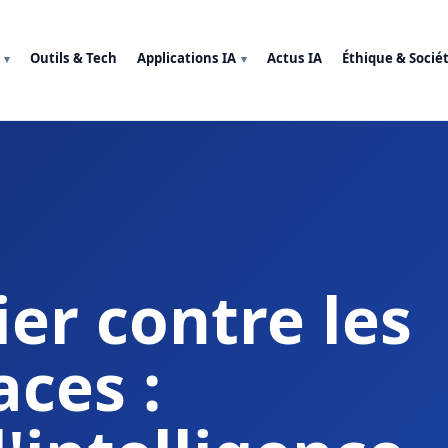
Outils & Tech
Applications IA
Actus IA
Éthique & Socié
ier contre les
ces :