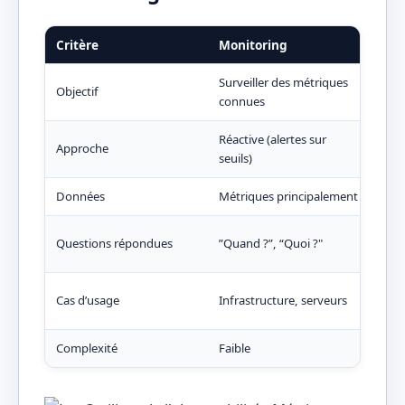
Critère
Monitoring
Obs
Surveiller des métriques
Comp
Objectif
connues
sys
Réactive (alertes sur
Approche
Proa
seuils)
Données
Métriques principalement
Métr
"Po
Questions répondues
”Quand ?”, “Quoi ?"
?”
Micr
Cas d’usage
Infrastructure, serveurs
appl
Complexité
Faible
Élev