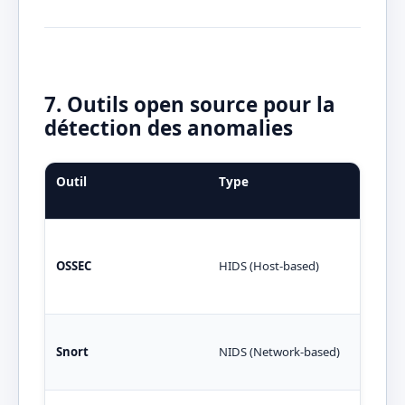
7. Outils open source pour la
détection des anomalies
Outil
Type
Fon
pri
Anal
surv
OSSEC
HIDS (Host-based)
fich
root
Anal
Snort
NIDS (Network-based)
temp
d’in