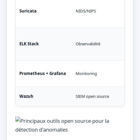
Anal
prot
Suricata
NIDS/NIPS
d’in
per
Coll
sto
ELK Stack
Observabilité
(Ela
visu
Coll
Prometheus + Grafana
Monitoring
(Pr
visu
Anal
Wazuh
SIEM open source
de 