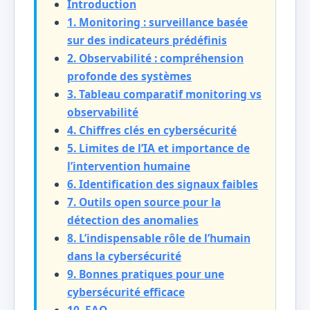
Introduction
1. Monitoring : surveillance basée
sur des indicateurs prédéfinis
2. Observabilité : compréhension
profonde des systèmes
3. Tableau comparatif monitoring vs
observabilité
4. Chiffres clés en cybersécurité
5. Limites de l’IA et importance de
l’intervention humaine
6. Identification des signaux faibles
7. Outils open source pour la
détection des anomalies
8. L’indispensable rôle de l’humain
dans la cybersécurité
9. Bonnes pratiques pour une
cybersécurité efficace
10. FAQ